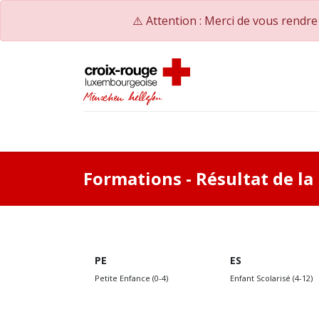
⚠️ Attention : Merci de vous rendr
Accueil
Catalogue de formations
Nos Co
Formations
- Résultat de l
PE
ES
Petite Enfance (0-4)
Enfant Scolarisé (4-12)