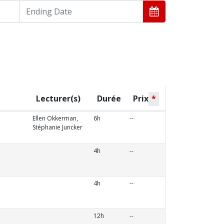
Lecturer(s)
Durée
Prix
*
Ellen Okkerman,
6h
--
Stéphanie Juncker
4h
--
4h
--
12h
--