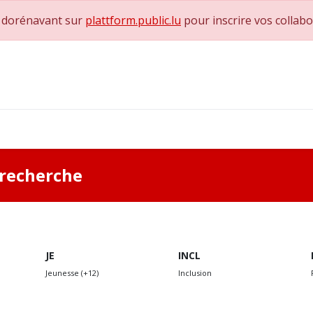
e dorénavant sur
plattform.public.lu
pour inscrire vos collab
0
achs & Superviseurs
Nous contacter
a recherche
JE
INCL
Jeunesse (+12)
Inclusion