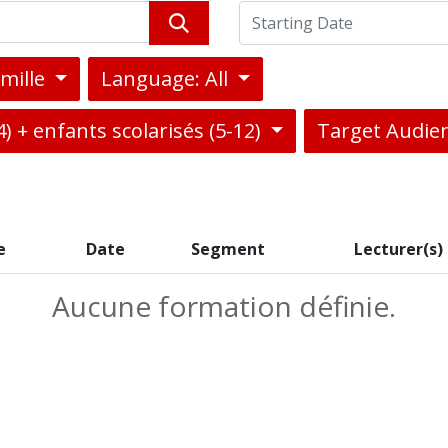
amille
Language: All
) + enfants scolarisés (5-12)
Target Audie
e
Date
Segment
Lecturer(s)
Aucune formation définie.