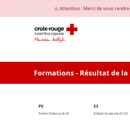
⚠️ Attention : Merci de vous rendr
Accueil
Catalogue de formations
Nos Co
Formations
- Résultat de l
PE
ES
Petite Enfance (0-4)
Enfant Scolarisé (4-12)