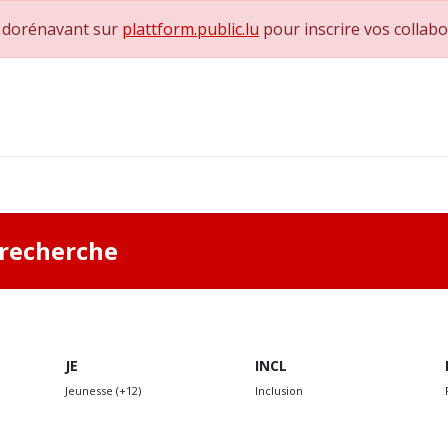
e dorénavant sur
plattform.public.lu
pour inscrire vos collab
0
achs & Superviseurs
Nous contacter
a recherche
JE
INCL
Jeunesse (+12)
Inclusion