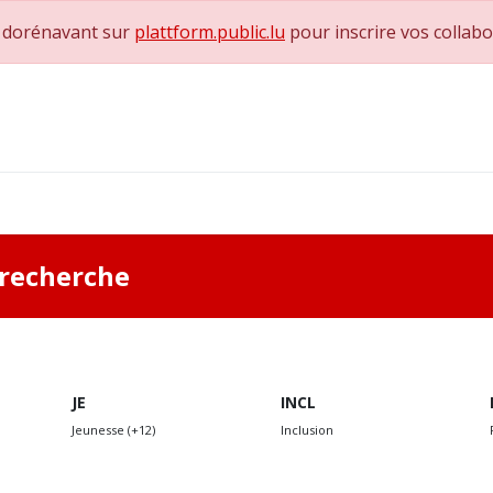
e dorénavant sur
plattform.public.lu
pour inscrire vos collab
0
achs & Superviseurs
Nous contacter
a recherche
JE
INCL
Jeunesse (+12)
Inclusion