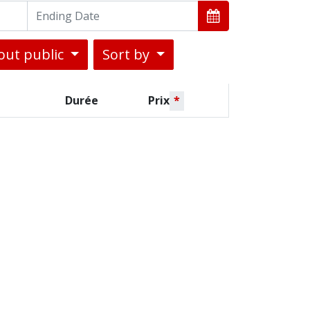
out public
Sort by
Durée
Prix
*