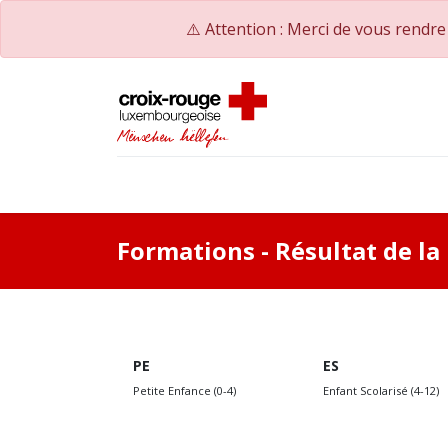
⚠️ Attention : Merci de vous rendr
Accueil
Catalogue de formations
Nos Co
Formations
- Résultat de l
PE
ES
Petite Enfance (0-4)
Enfant Scolarisé (4-12)