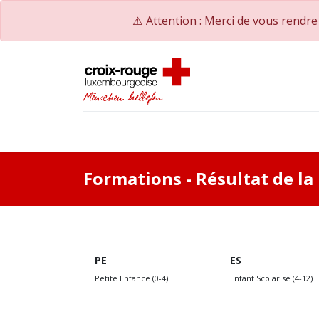
⚠️ Attention : Merci de vous rendr
Accueil
Catalogue de formations
Nos Co
Formations
- Résultat de l
PE
ES
Petite Enfance (0-4)
Enfant Scolarisé (4-12)