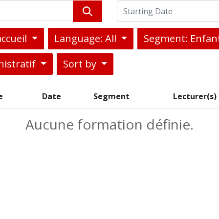
accueil
Language: All
Segment: Enfant
istratif
Sort by
e
Date
Segment
Lecturer(s)
Aucune formation définie.