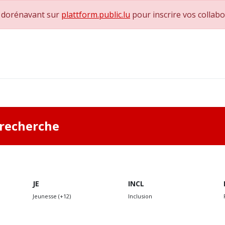
e dorénavant sur
plattform.public.lu
pour inscrire vos collab
0
achs & Superviseurs
Nous contacter
a recherche
JE
INCL
Jeunesse (+12)
Inclusion