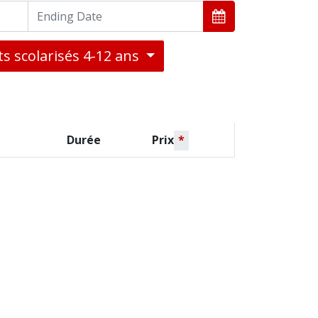
s scolarisés 4-12 ans
Durée
Prix
*