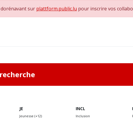
e dorénavant sur
plattform.public.lu
pour inscrire vos collab
0
achs & Superviseurs
Nous contacter
a recherche
JE
INCL
Jeunesse (+12)
Inclusion