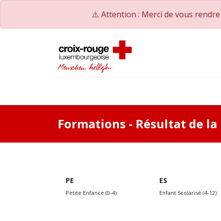
⚠️ Attention : Merci de vous rendr
Accueil
Catalogue de formations
Nos Co
Formations
- Résultat de l
PE
ES
Petite Enfance (0-4)
Enfant Scolarisé (4-12)