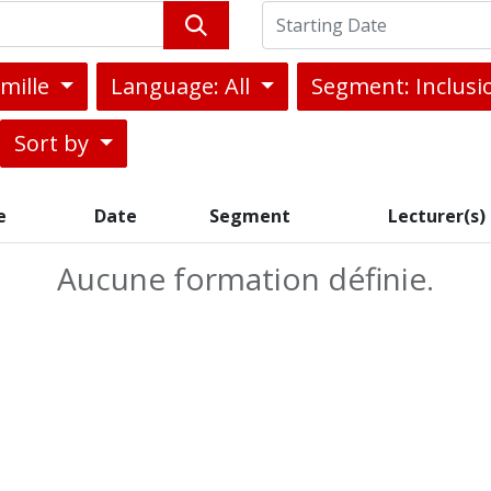
amille
Language: All
Segment: Inclus
Sort by
e
Date
Segment
Lecturer(s)
Aucune formation définie.