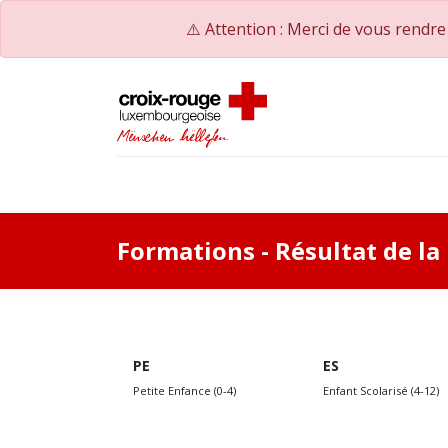
⚠️ Attention : Merci de vous rendr
Accueil
Catalogue de formations
Nos Co
Formations
- Résultat de l
PE
ES
Petite Enfance (0-4)
Enfant Scolarisé (4-12)