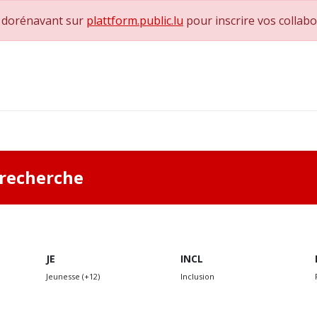
e dorénavant sur
plattform.public.lu
pour inscrire vos collab
0
achs & Superviseurs
Nous contacter
a recherche
JE
INCL
Jeunesse (+12)
Inclusion