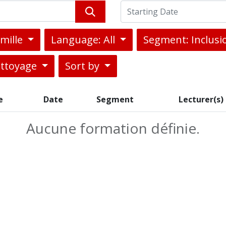
amille
Language: All
Segment: Inclus
ettoyage
Sort by
e
Date
Segment
Lecturer(s)
Aucune formation définie.