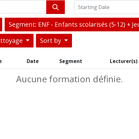
Segment: ENF - Enfants scolarisés (5-12) + J
ettoyage
Sort by
e
Date
Segment
Lecturer(s)
Aucune formation définie.