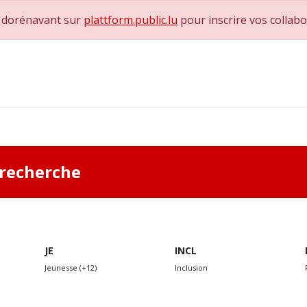
e dorénavant sur
plattform.public.lu
pour inscrire vos collab
0
achs & Superviseurs
Nous contacter
a recherche
JE
INCL
Jeunesse (+12)
Inclusion