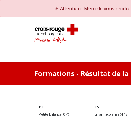
⚠️ Attention : Merci de vous rendr
Accueil
Catalogue de formations
Nos Co
Formations
- Résultat de l
PE
ES
Petite Enfance (0-4)
Enfant Scolarisé (4-12)