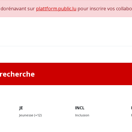
e dorénavant sur
plattform.public.lu
pour inscrire vos collab
0
achs & Superviseurs
Nous contacter
a recherche
JE
INCL
Jeunesse (+12)
Inclusion