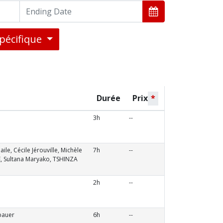
pécifique
Durée
Prix
*
3h
--
e, Cécile Jérouville, Michèle
7h
--
 Sultana Maryako, TSHINZA
2h
--
bauer
6h
--