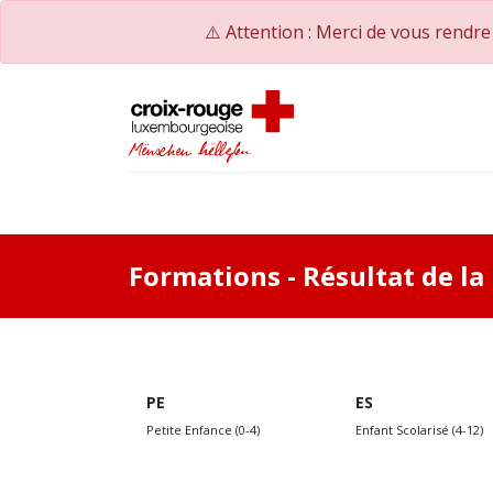
⚠️ Attention : Merci de vous rendr
Accueil
Catalogue de formations
Nos Co
Formations
- Résultat de l
PE
ES
Petite Enfance (0-4)
Enfant Scolarisé (4-12)