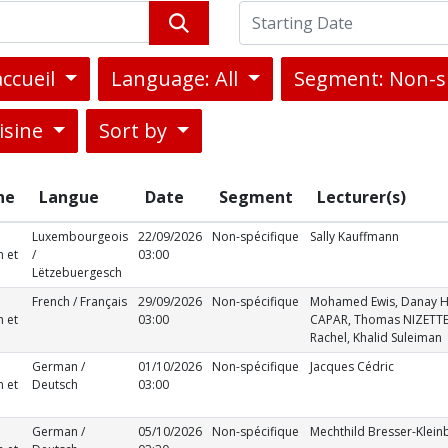
accueil
Language: All
Segment: Non-s
isine
Sort by
ne
Langue
Date
Segment
Lecturer(s)
Luxembourgeois
22/09/2026
Non-spécifique
Sally Kauffmann
n et
/
03:00
Lëtzebuergesch
French / Français
29/09/2026
Non-spécifique
Mohamed Ewis, Danay Hail
n et
03:00
CAPAR, Thomas NIZETTE,
Rachel, Khalid Suleiman
German /
01/10/2026
Non-spécifique
Jacques Cédric
n et
Deutsch
03:00
German /
05/10/2026
Non-spécifique
Mechthild Bresser-Klein