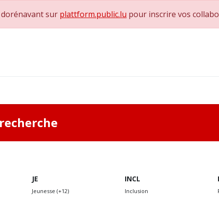
e dorénavant sur
plattform.public.lu
pour inscrire vos collab
0
achs & Superviseurs
Nous contacter
a recherche
JE
INCL
Jeunesse (+12)
Inclusion