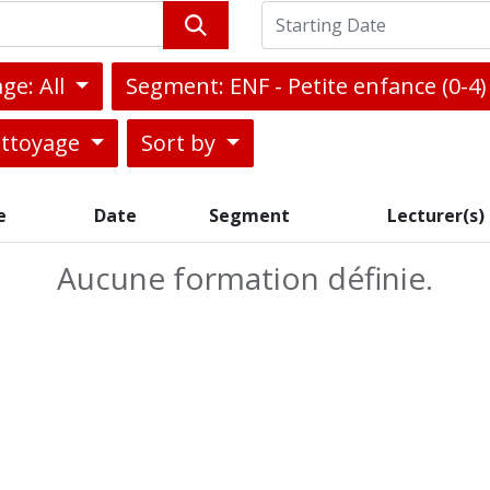
ge: All
Segment: ENF - Petite enfance (0-4
ettoyage
Sort by
e
Date
Segment
Lecturer(s)
Aucune formation définie.