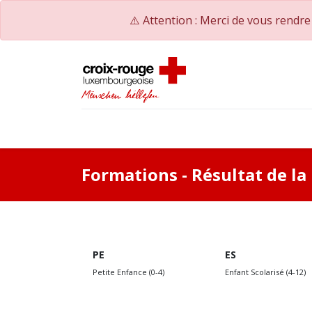
⚠️ Attention : Merci de vous rendr
Accueil
Catalogue de formations
Nos Co
Formations
- Résultat de l
PE
ES
Petite Enfance (0-4)
Enfant Scolarisé (4-12)