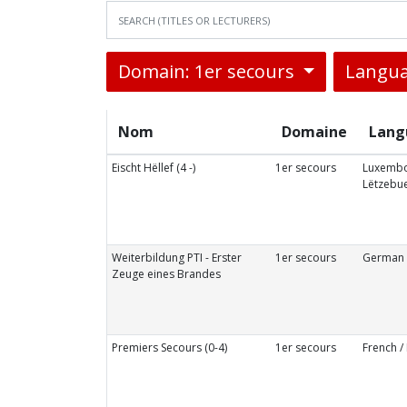
Domain: 1er secours
Langua
Nom
Domaine
Lang
Eischt Hëllef (4 -)
1er secours
Luxembo
Lëtzebu
Weiterbildung PTI - Erster
1er secours
German 
Zeuge eines Brandes
Premiers Secours (0-4)
1er secours
French /