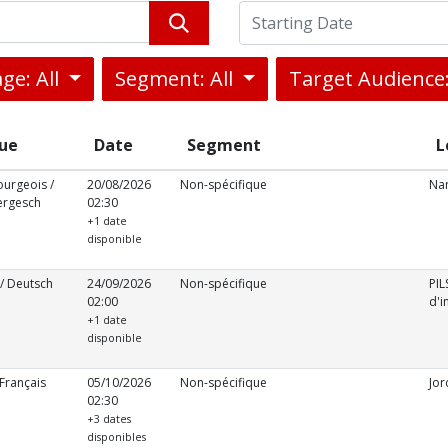
ge: All
Segment: All
Target Audience:
ue
Date
Segment
L
urgeois /
20/08/2026
Non-spécifique
Na
ergesch
02:30
+1 date
disponible
/ Deutsch
24/09/2026
Non-spécifique
PIL
02:00
d'i
+1 date
disponible
 Français
05/10/2026
Non-spécifique
Jo
02:30
+3 dates
disponibles