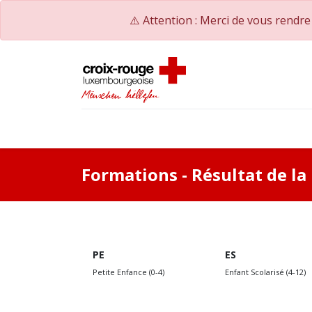
⚠️ Attention : Merci de vous rendr
Accueil
Catalogue de formations
Nos Co
Formations
- Résultat de l
PE
ES
Petite Enfance (0-4)
Enfant Scolarisé (4-12)