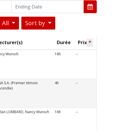
 All
Sort by
ecturer(s)
Durée
Prix
*
ncy Wunsch
16h
--
SA S.A. (Premier témoin
4h
--
ncendie)
rdan LOMBARD, Nancy Wunsch
16h
--