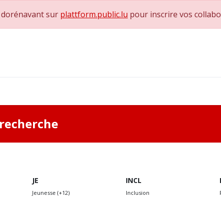
e dorénavant sur
plattform.public.lu
pour inscrire vos collab
0
achs & Superviseurs
Nous contacter
a recherche
JE
INCL
Jeunesse (+12)
Inclusion