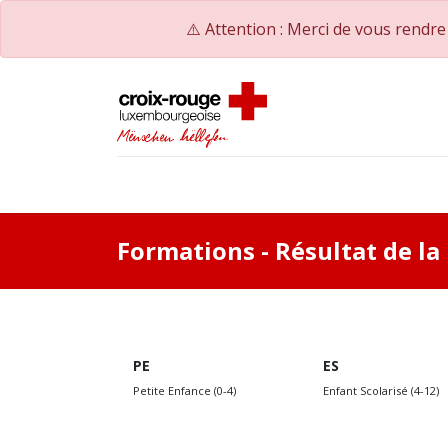
⚠️ Attention : Merci de vous rendr
Accueil
Catalogue de formations
Nos Co
Formations
- Résultat de l
PE
ES
Petite Enfance (0-4)
Enfant Scolarisé (4-12)