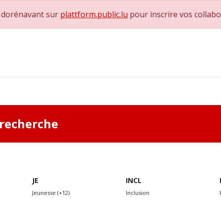
e dorénavant sur
plattform.public.lu
pour inscrire vos collab
0
achs & Superviseurs
Nous contacter
a recherche
JE
INCL
Jeunesse (+12)
Inclusion