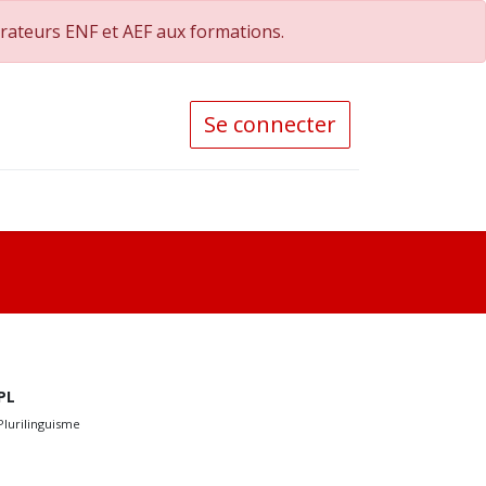
orateurs ENF et AEF aux formations.
Se connecter
PL
Plurilinguisme