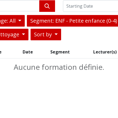
ge: All
Segment: ENF - Petite enfance (0-4)
ettoyage
Sort by
e
Date
Segment
Lecturer(s)
Aucune formation définie.