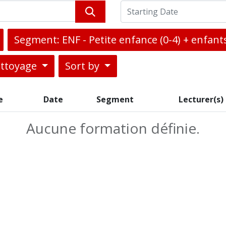
Segment: ENF - Petite enfance (0-4) + enfants
ettoyage
Sort by
e
Date
Segment
Lecturer(s)
Aucune formation définie.