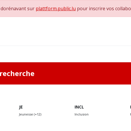
e dorénavant sur
plattform.public.lu
pour inscrire vos collab
0
achs & Superviseurs
Nous contacter
a recherche
JE
INCL
Jeunesse (+12)
Inclusion