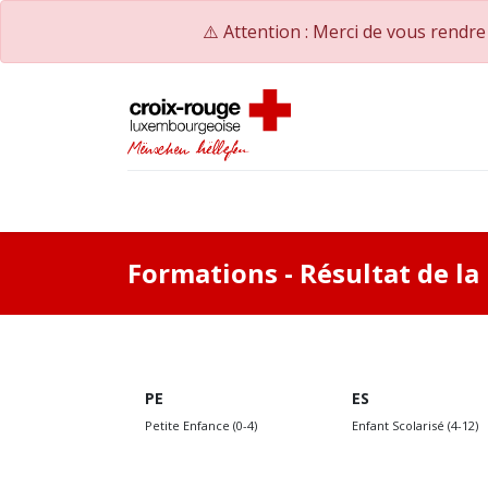
⚠️ Attention : Merci de vous rendr
Accueil
Catalogue de formations
Nos Co
Formations
- Résultat de l
PE
ES
Petite Enfance (0-4)
Enfant Scolarisé (4-12)