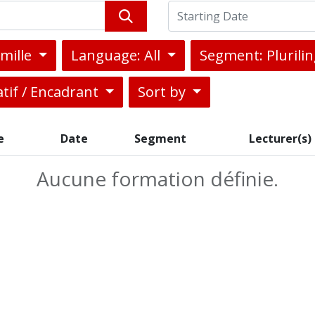
amille
Language: All
Segment: Pluril
tif / Encadrant
Sort by
e
Date
Segment
Lecturer(s)
Aucune formation définie.