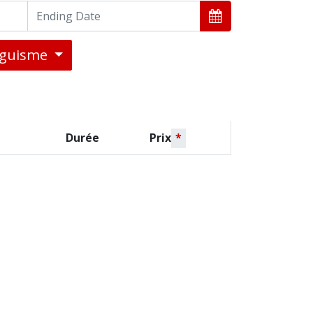
inguisme
Durée
Prix
*