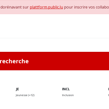
e dorénavant sur
plattform.public.lu
pour inscrire vos collab
0
achs & Superviseurs
Nous contacter
a recherche
JE
INCL
Jeunesse (+12)
Inclusion