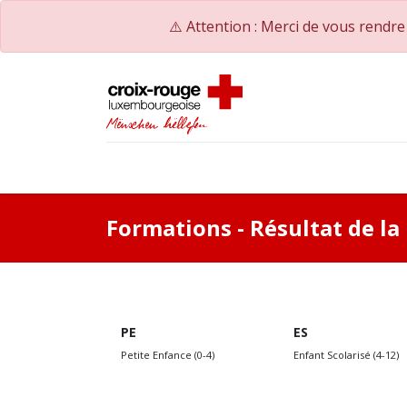
⚠️ Attention : Merci de vous rendr
Accueil
Catalogue de formations
Nos Co
Formations
- Résultat de l
PE
ES
Petite Enfance (0-4)
Enfant Scolarisé (4-12)