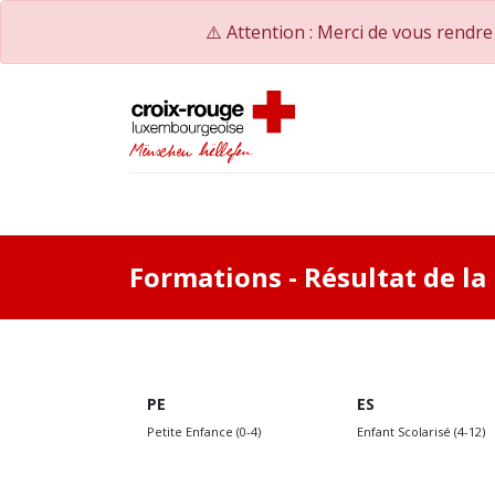
⚠️ Attention : Merci de vous rendr
Accueil
Catalogue de formations
Nos Co
Formations
- Résultat de l
PE
ES
Petite Enfance (0-4)
Enfant Scolarisé (4-12)