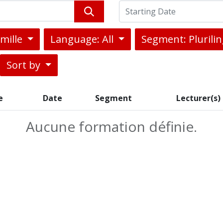
amille
Language: All
Segment: Pluril
Sort by
e
Date
Segment
Lecturer(s)
Aucune formation définie.