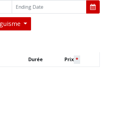
inguisme
Durée
Prix
*