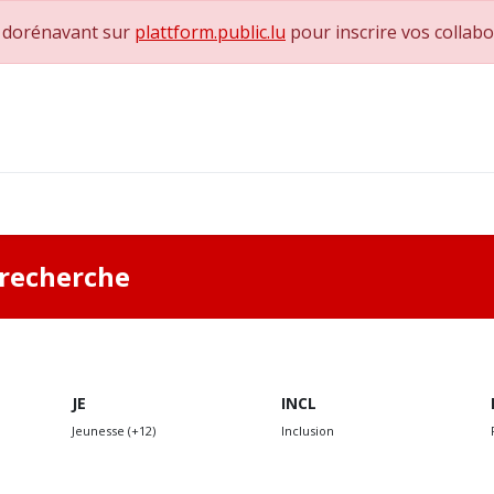
e dorénavant sur
plattform.public.lu
pour inscrire vos collab
0
achs & Superviseurs
Nous contacter
a recherche
JE
INCL
Jeunesse (+12)
Inclusion