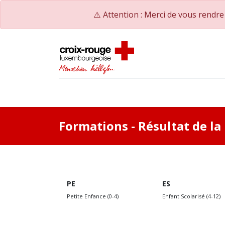
⚠️ Attention : Merci de vous rendr
Accueil
Catalogue de formations
Nos Co
Formations
- Résultat de l
PE
ES
Petite Enfance (0-4)
Enfant Scolarisé (4-12)