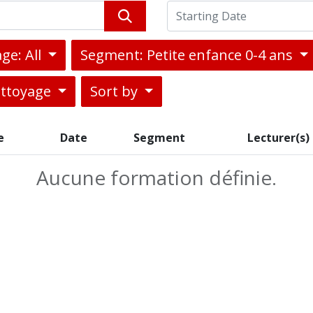
ge: All
Segment: Petite enfance 0-4 ans
ettoyage
Sort by
e
Date
Segment
Lecturer(s)
Aucune formation définie.