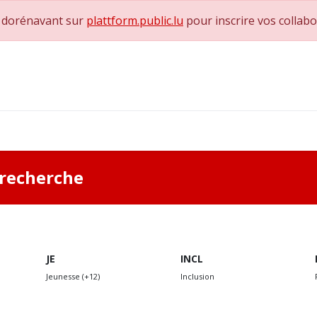
e dorénavant sur
plattform.public.lu
pour inscrire vos collab
0
achs & Superviseurs
Nous contacter
a recherche
JE
INCL
Jeunesse (+12)
Inclusion