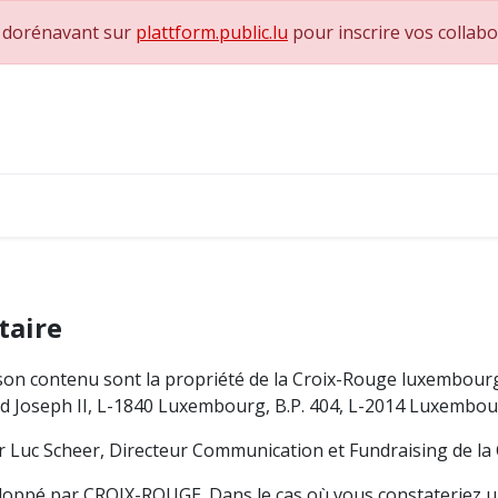
e dorénavant sur
plattform.public.lu
pour inscrire vos collab
0
achs & Superviseurs
Nous contacter
taire
son contenu sont la propriété de la Croix-Rouge luxembou
vard Joseph II, L-1840 Luxembourg, B.P. 404, L-2014 Luxembou
par Luc Scheer, Directeur Communication et Fundraising de 
veloppé par CROIX-ROUGE. Dans le cas où vous constateriez 