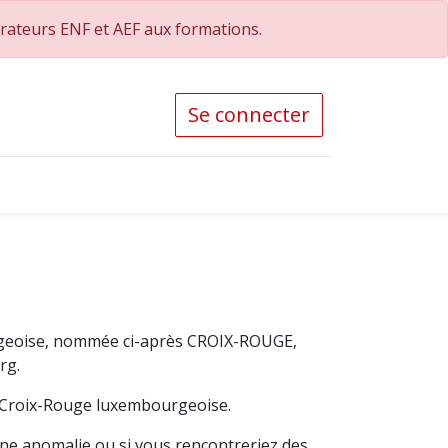
orateurs ENF et AEF aux formations.
Se connecter
rgeoise, nommée ci-après CROIX-ROUGE,
rg.
la Croix-Rouge luxembourgeoise.
une anomalie ou si vous rencontreriez des