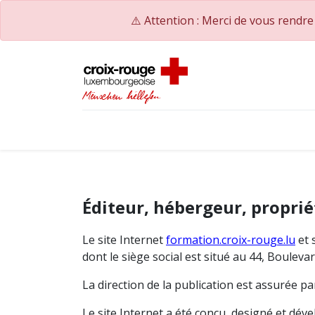
⚠️ Attention : Merci de vous rendr
Accueil
Catalogue de formations
Nos Co
Éditeur, hébergeur, proprié
Le site Internet
formation.croix-rouge.lu
et 
dont le siège social est situé au 44, Boule
La direction de la publication est assurée 
Le site Internet a été conçu, designé et dé