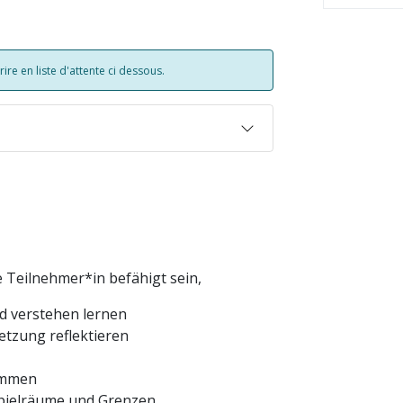
re en liste d'attente ci dessous.
ie Teilnehmer*in befähigt sein,
d verstehen lernen
etzung reflektieren
kommen
pielräume und Grenzen