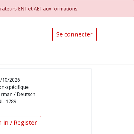
orateurs ENF et AEF aux formations.
Se connecter
/10/2026
n-spécifique
rman / Deutsch
RL-1789
 in / Register