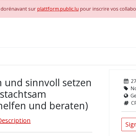
e dorénavant sur
plattform.public.lu
pour inscrire vos collab
0
achs & Superviseurs
Nous contacter
und sinnvoll setzen
27
No
bstachtsam
Ge
elfen und beraten)
C
Description
Sign