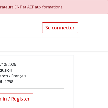
orateurs ENF et AEF aux formations.
Se connecter
/10/2026
clusion
ench / Français
RL-1798
 in / Register