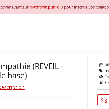
e dorénavant sur
plattform.public.lu
pour inscrire vos collab
0
achs & Superviseurs
Nous contacter
 empathie (REVEIL -
08
In
e base)
Fr
C
Description
Sign