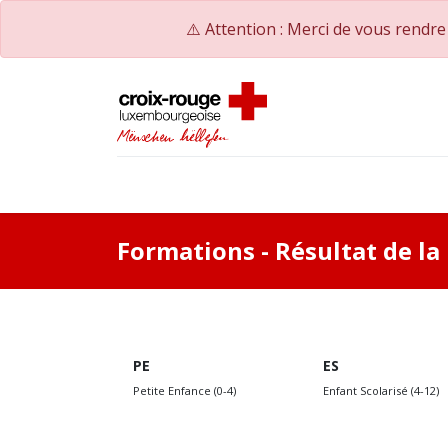
⚠️ Attention : Merci de vous rendr
Accueil
Catalogue de formations
Nos Co
Formations
- Résultat de l
PE
ES
Petite Enfance (0-4)
Enfant Scolarisé (4-12)