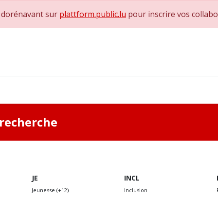
e dorénavant sur
plattform.public.lu
pour inscrire vos collab
0
achs & Superviseurs
Nous contacter
a recherche
JE
INCL
Jeunesse (+12)
Inclusion