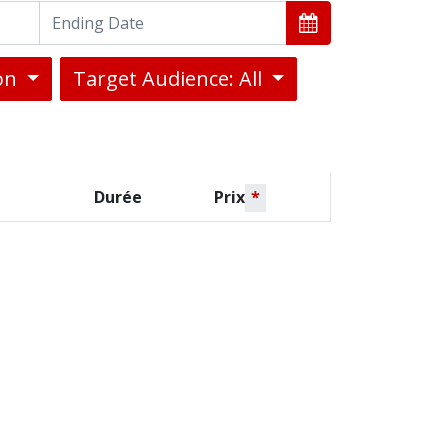
ion
Target Audience: All
Durée
Prix
*