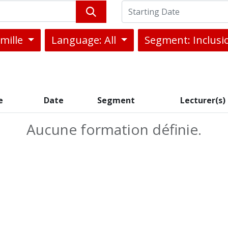
amille
Language: All
Segment: Inclus
e
Date
Segment
Lecturer(s)
Aucune formation définie.