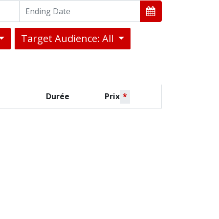
Target Audience: All
Durée
Prix
*