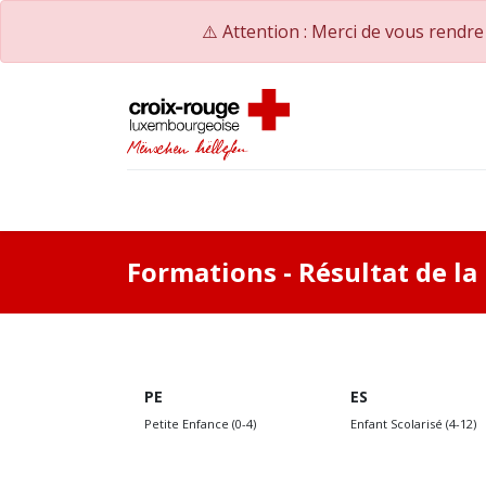
⚠️ Attention : Merci de vous rendr
Accueil
Catalogue de formations
Nos Co
Formations
- Résultat de l
PE
ES
Petite Enfance (0-4)
Enfant Scolarisé (4-12)