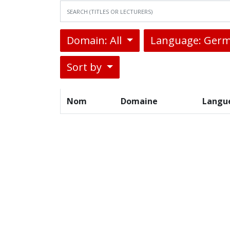
Domain: All
Language: Germ
Sort by
Nom
Domaine
Langu