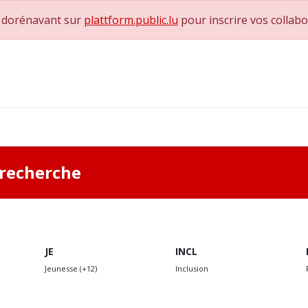
e dorénavant sur
plattform.public.lu
pour inscrire vos collab
0
achs & Superviseurs
Nous contacter
a recherche
JE
INCL
Jeunesse (+12)
Inclusion