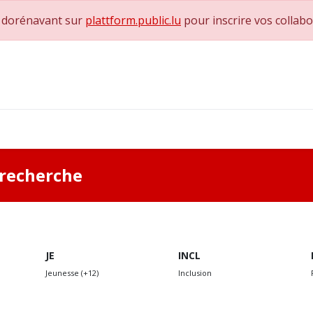
e dorénavant sur
plattform.public.lu
pour inscrire vos collab
rbildner*innen, Coachs und Supervisor*inn*en
Nous contacter
a recherche
JE
INCL
Jeunesse (+12)
Inclusion