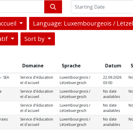
accueil
Language: Luxembourgeois / Lëtz
atif
Sort by
Domaine
Sprache
Datum
 - SEA
Service d'éducation
Luxembourgeois /
22.09.2026
No
et d'accueil
Lëtzebuergesch
03:00
a
Service d'éducation
Luxembourgeois /
No date
No
et d'accueil
Lëtzebuergesch
availables
Service d'éducation
Luxembourgeois /
No date
No
et d'accueil
Lëtzebuergesch
availables
raxis
Service d'éducation
Luxembourgeois /
No date
No
et d'accueil
Lëtzebuergesch
availables