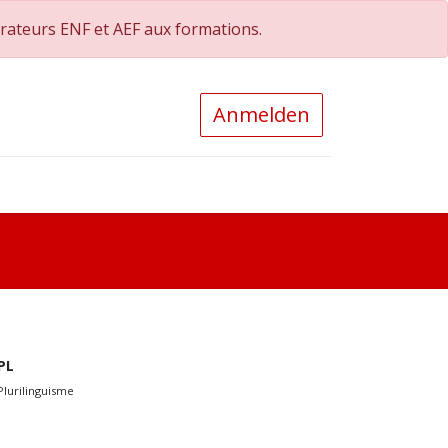
orateurs ENF et AEF aux formations.
Anmelden
0
PL
Plurilinguisme