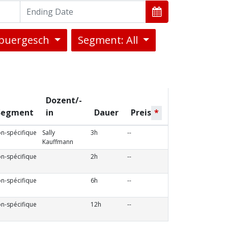
ebuergesch
Segment: All
Dozent/-
Segment
in
Dauer
Preis
*
n-spécifique
Sally
3h
--
Kauffmann
n-spécifique
2h
--
n-spécifique
6h
--
n-spécifique
12h
--