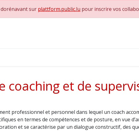
e dorénavant sur
plattform.public.lu
pour inscrire vos collab
0
achs & Superviseurs
Nous contacter
e coaching et de supervi
ent professionnel et personnel dans lequel un coach accomp
cifiques en termes de compétences et de posture, en vue d’a
oration et se caractérise par un dialogue constructif, des 