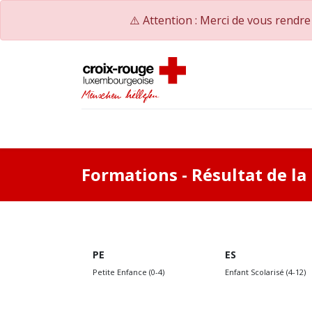
⚠️ Attention : Merci de vous rendr
Accueil
Catalogue de formations
Nos Co
Formations
- Résultat de l
PE
ES
Petite Enfance (0-4)
Enfant Scolarisé (4-12)