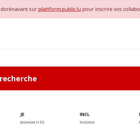
e dorénavant sur
plattform.public.lu
pour inscrire vos collab
0
achs & Superviseurs
Nous contacter
a recherche
JE
INCL
Jeunesse (+12)
Inclusion