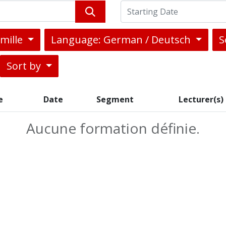
amille
Language: German / Deutsch
S
Sort by
e
Date
Segment
Lecturer(s)
Aucune formation définie.