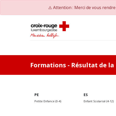
⚠️ Attention : Merci de vous rendr
Accueil
Catalogue de formations
Nos Co
Formations
- Résultat de l
PE
ES
Petite Enfance (0-4)
Enfant Scolarisé (4-12)