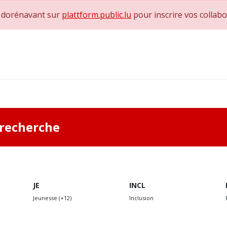
e dorénavant sur
plattform.public.lu
pour inscrire vos collab
0
achs & Superviseurs
Nous contacter
a recherche
JE
INCL
Jeunesse (+12)
Inclusion