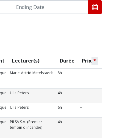
nt
Lecturer(s)
Durée
Prix
*
ique
Marie-Astrid Mittelstaedt
8h
--
ique
Ulla Peters
4h
--
ique
Ulla Peters
6h
--
ique
PILSA S.A. (Premier
4h
--
témoin d'incendie)