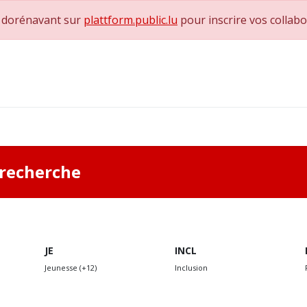
e dorénavant sur
plattform.public.lu
pour inscrire vos collab
0
achs & Superviseurs
Nous contacter
a recherche
JE
INCL
Jeunesse (+12)
Inclusion