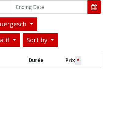
buergesch
atif
Sort by
Durée
Prix
*