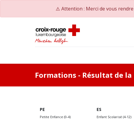
⚠️ Attention : Merci de vous rendr
Accueil
Catalogue de formations
Nos Co
Formations
- Résultat de l
PE
ES
Petite Enfance (0-4)
Enfant Scolarisé (4-12)