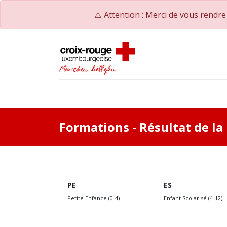
⚠️ Attention : Merci de vous rendr
Accueil
Catalogue de formations
Nos Co
Formations
- Résultat de l
PE
ES
Petite Enfance (0-4)
Enfant Scolarisé (4-12)