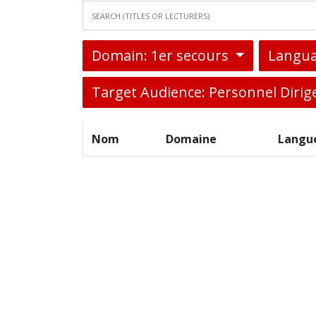
Domain: 1er secours
Langua
Target Audience: Personnel Dirig
Nom
Domaine
Langu