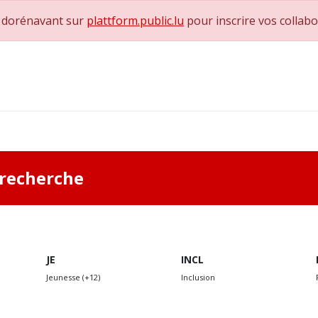
e dorénavant sur
plattform.public.lu
pour inscrire vos collab
0
achs & Superviseurs
Nous contacter
a recherche
JE
INCL
Jeunesse (+12)
Inclusion