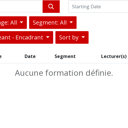
ge: All
Segment: All
eant - Encadrant
Sort by
e
Date
Segment
Lecturer(s)
Aucune formation définie.