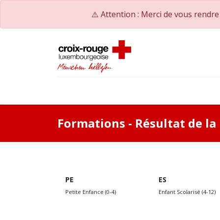
⚠️ Attention : Merci de vous rendr
Accueil
Catalogue de formations
Nos Co
Formations
- Résultat de l
PE
ES
Petite Enfance (0-4)
Enfant Scolarisé (4-12)