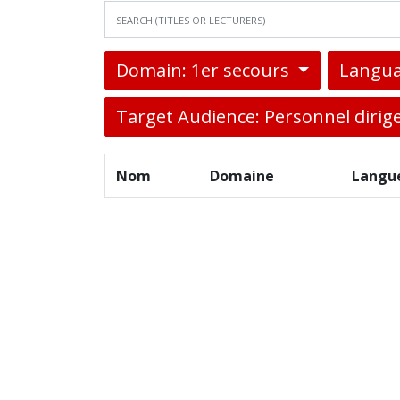
Domain: 1er secours
Langua
Target Audience: Personnel dirig
Nom
Domaine
Langu