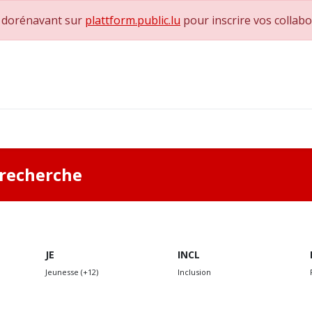
e dorénavant sur
plattform.public.lu
pour inscrire vos collab
0
achs & Superviseurs
Nous contacter
a recherche
JE
INCL
Jeunesse (+12)
Inclusion