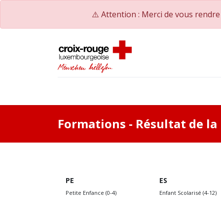
⚠️ Attention : Merci de vous rendr
Accueil
Catalogue de formations
Nos Co
Formations
- Résultat de l
PE
ES
Petite Enfance (0-4)
Enfant Scolarisé (4-12)