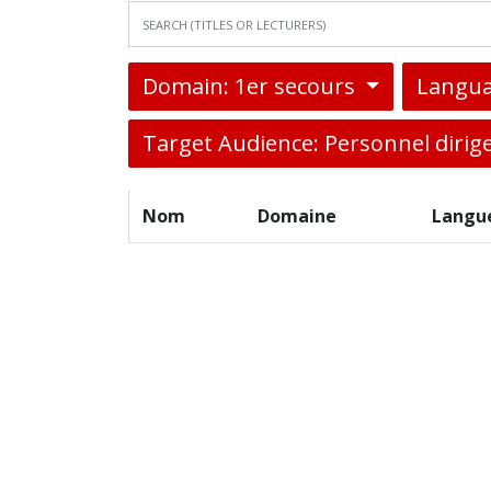
Domain: 1er secours
Langua
Target Audience: Personnel dirig
Nom
Domaine
Langu