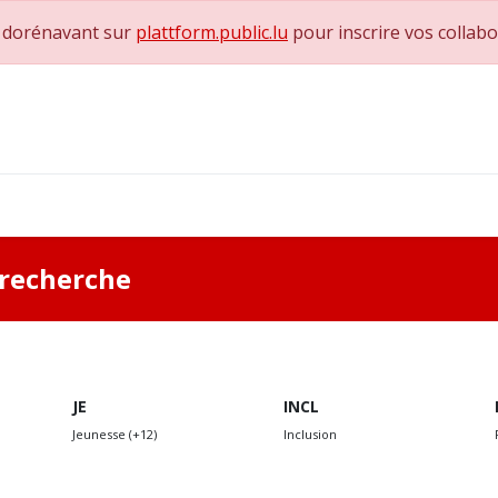
e dorénavant sur
plattform.public.lu
pour inscrire vos collab
0
achs & Superviseurs
Nous contacter
a recherche
JE
INCL
Jeunesse (+12)
Inclusion