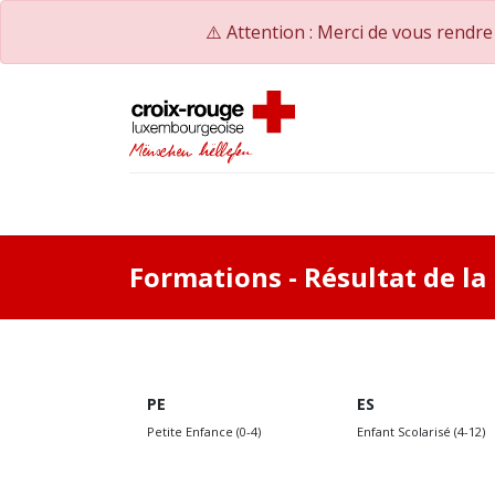
⚠️ Attention : Merci de vous rendr
Accueil
Catalogue de formations
Nos Co
Formations
- Résultat de l
PE
ES
Petite Enfance (0-4)
Enfant Scolarisé (4-12)