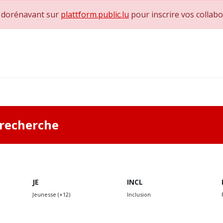
e dorénavant sur
plattform.public.lu
pour inscrire vos collab
0
achs & Superviseurs
Nous contacter
a recherche
JE
INCL
Jeunesse (+12)
Inclusion