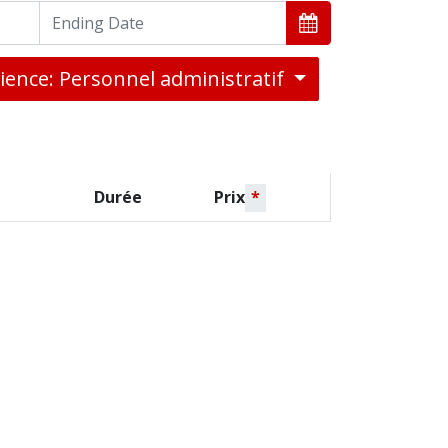
ience: Personnel administratif
Durée
Prix
*