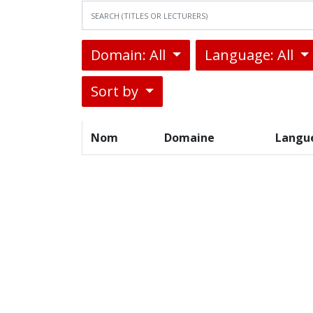
Domain: All
Language: All
Sort by
Nom
Domaine
Langu