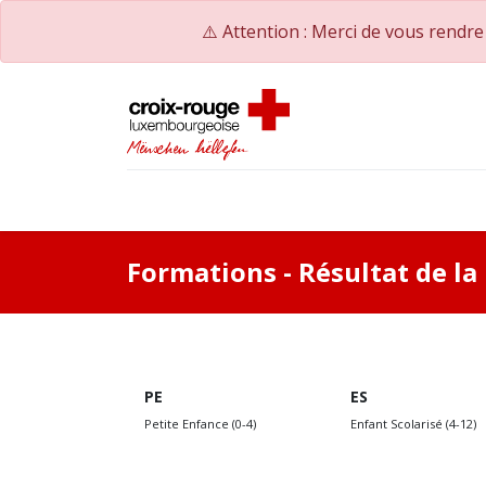
⚠️ Attention : Merci de vous rendr
Accueil
Catalogue de formations
Nos Co
Formations
- Résultat de l
PE
ES
Petite Enfance (0-4)
Enfant Scolarisé (4-12)