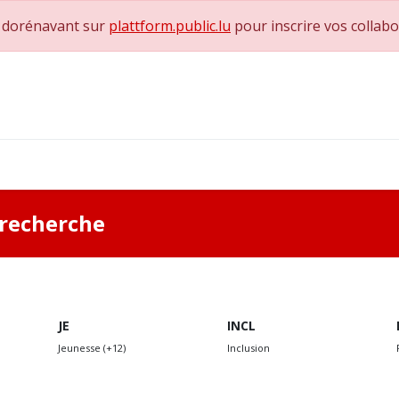
e dorénavant sur
plattform.public.lu
pour inscrire vos collab
0
achs & Superviseurs
Nous contacter
a recherche
JE
INCL
Jeunesse (+12)
Inclusion