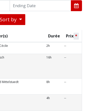
Sort by
r(s)
Durée
Prix
*
Cécile
2h
--
sch
16h
--
d Mittelstaedt
8h
--
4h
--