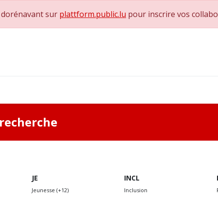
e dorénavant sur
plattform.public.lu
pour inscrire vos collab
0
achs & Superviseurs
Nous contacter
a recherche
JE
INCL
Jeunesse (+12)
Inclusion