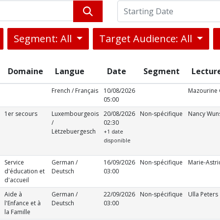
Segment: All
Target Audience: All
Domaine
Langue
Date
Segment
Lecture
French / Français
10/08/2026
Mazourine 
05:00
1er secours
Luxembourgeois
20/08/2026
Non-spécifique
Nancy Wun
/
02:30
Lëtzebuergesch
+1 date
disponible
Service
German /
16/09/2026
Non-spécifique
Marie-Astri
d'éducation et
Deutsch
03:00
d'accueil
Aide à
German /
22/09/2026
Non-spécifique
Ulla Peters
l'Enfance et à
Deutsch
03:00
la Famille