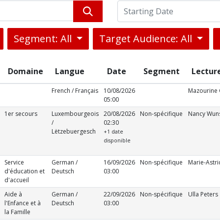
Segment: All
Target Audience: All
Domaine
Langue
Date
Segment
Lecture
French / Français
10/08/2026
Mazourine 
05:00
1er secours
Luxembourgeois
20/08/2026
Non-spécifique
Nancy Wun
/
02:30
Lëtzebuergesch
+1 date
disponible
Service
German /
16/09/2026
Non-spécifique
Marie-Astri
d'éducation et
Deutsch
03:00
d'accueil
Aide à
German /
22/09/2026
Non-spécifique
Ulla Peters
l'Enfance et à
Deutsch
03:00
la Famille