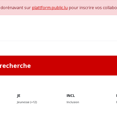
e dorénavant sur
plattform.public.lu
pour inscrire vos collab
0
achs & Superviseurs
Nous contacter
a recherche
JE
INCL
Jeunesse (+12)
Inclusion