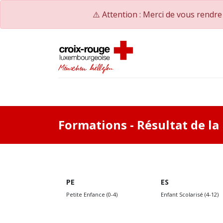
⚠️ Attention : Merci de vous rendr
Accueil
Catalogue de formations
Nos Co
Formations
- Résultat de l
PE
ES
Petite Enfance (0-4)
Enfant Scolarisé (4-12)