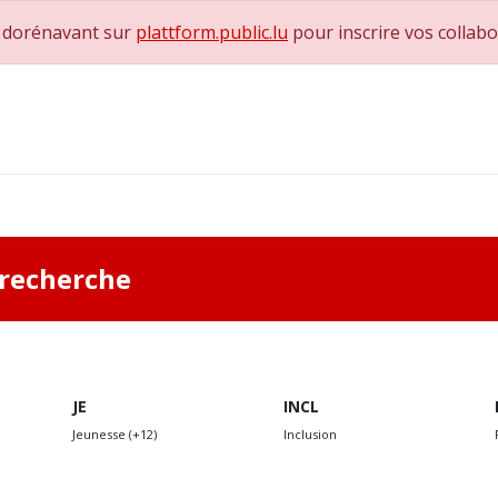
e dorénavant sur
plattform.public.lu
pour inscrire vos collab
0
achs & Superviseurs
Nous contacter
a recherche
JE
INCL
Jeunesse (+12)
Inclusion