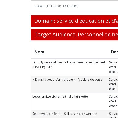
Domain: Service d'éducation et d'
Target Audience: Personnel de n
Nom
Do
Gutt Hygienpraktiken a Liewensmëttelsécherheet
Servi
(HACCP) - SEA
d'édu
d'accu
« Dans la peau d’un réfugié » - Module de base
Servi
d'édu
d'accu
Lebensmittelsicherheit - die Kühlkette
Servi
d'édu
d'accu
Selbstwert erhöhen - Selbstsicherer werden
Servi