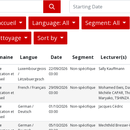
accueil
Language: All
Segment: All
ettoyage
Sort by
maine
Langue
Date
Segment
Lecturer(s)
ce
Luxembourgeois
22/09/2026
Non-spécifique
Sally Kauffmann
cation et
/
03:00
eil
Lëtzebuergesch
ce
French / Français
29/09/2026
Non-spécifique
Mohamed Ewis, Dana
cation et
03:00
Michèle CAPAR, Th
eil
Maryako, TSHINZA R
ce
German /
01/10/2026
Non-spécifique
Jacques Cédric
cation et
Deutsch
03:00
eil
ce
German /
05/10/2026
Non-spécifique
Mechthild Bresser-