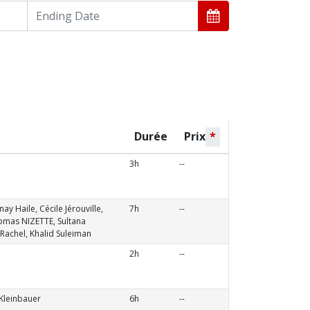
Durée
Prix
*
3h
--
y Haile, Cécile Jérouville,
7h
--
omas NIZETTE, Sultana
achel, Khalid Suleiman
2h
--
Kleinbauer
6h
--