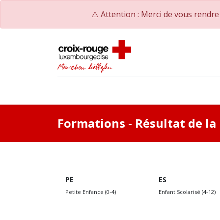
⚠️ Attention : Merci de vous rendr
Accueil
Catalogue de formations
Nos Co
Formations
- Résultat de l
PE
ES
Petite Enfance (0-4)
Enfant Scolarisé (4-12)