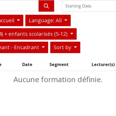
accueil
Language: All
) + enfants scolarisés (5-12)
eant - Encadrant
Sort by
e
Date
Segment
Lecturer(s)
Aucune formation définie.