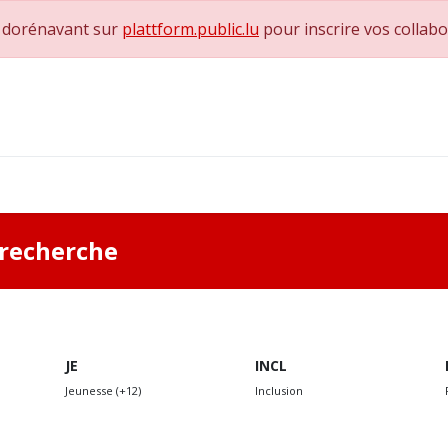
e dorénavant sur
plattform.public.lu
pour inscrire vos collab
0
achs & Superviseurs
Nous contacter
a recherche
JE
INCL
Jeunesse (+12)
Inclusion