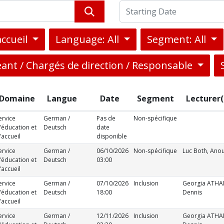
accueil
Language: All
Segment: All
eant / Chargés de direction / Responsable
Domaine
Langue
Date
Segment
Lecturer(
ervice
German /
Pas de
Non-spécifique
'éducation et
Deutsch
date
'accueil
disponible
ervice
German /
06/10/2026
Non-spécifique
Luc Both, Ano
'éducation et
Deutsch
03:00
'accueil
ervice
German /
07/10/2026
Inclusion
Georgia ATH
'éducation et
Deutsch
18:00
Dennis
'accueil
ervice
German /
12/11/2026
Inclusion
Georgia ATH