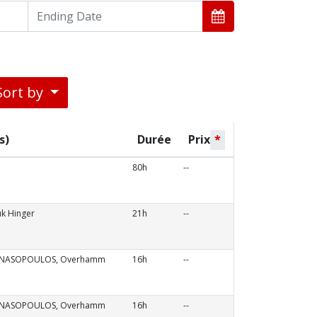
Sort by
s)
Durée
Prix
*
80h
--
uk Hinger
21h
--
ANASOPOULOS, Overhamm
16h
--
ANASOPOULOS, Overhamm
16h
--