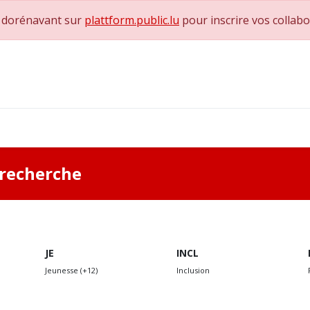
e dorénavant sur
plattform.public.lu
pour inscrire vos collab
0
achs & Superviseurs
Nous contacter
a recherche
JE
INCL
Jeunesse (+12)
Inclusion