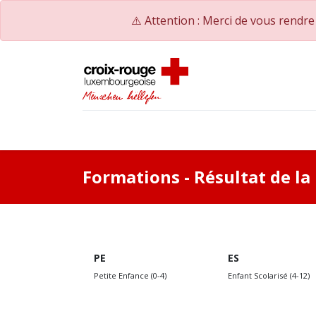
⚠️ Attention : Merci de vous rendr
Accueil
Catalogue de formations
Nos Co
Formations
- Résultat de l
PE
ES
Petite Enfance (0-4)
Enfant Scolarisé (4-12)