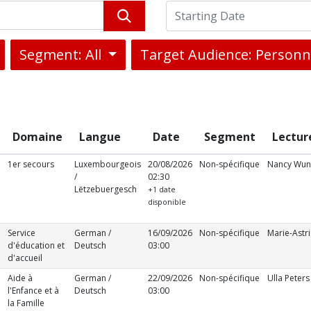
Segment: All
Target Audience: Personn
Domaine
Langue
Date
Segment
Lectur
1er secours
Luxembourgeois
20/08/2026
Non-spécifique
Nancy Wun
/
02:30
Lëtzebuergesch
+1 date
disponible
Service
German /
16/09/2026
Non-spécifique
Marie-Astri
d'éducation et
Deutsch
03:00
d'accueil
Aide à
German /
22/09/2026
Non-spécifique
Ulla Peters
l'Enfance et à
Deutsch
03:00
la Famille