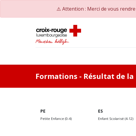
⚠️ Attention : Merci de vous rendr
Accueil
Catalogue de formations
Nos Co
Formations
- Résultat de l
PE
ES
Petite Enfance (0-4)
Enfant Scolarisé (4-12)