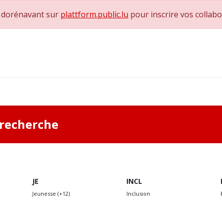
e dorénavant sur
plattform.public.lu
pour inscrire vos collab
0
achs & Superviseurs
Nous contacter
a recherche
JE
INCL
Jeunesse (+12)
Inclusion