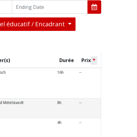
el éducatif / Encadrant
er(s)
Durée
Prix
*
sch
16h
--
d Mittelstaedt
8h
--
4h
--