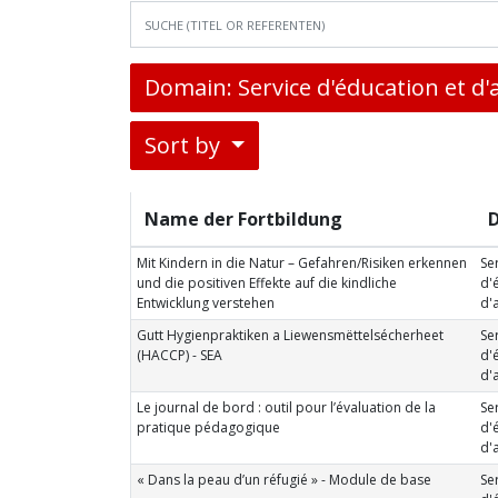
Domain: Service d'éducation et d'
Sort by
Name der Fortbildung
Mit Kindern in die Natur – Gefahren/Risiken erkennen
Se
und die positiven Effekte auf die kindliche
d'
Entwicklung verstehen
d'
Gutt Hygienpraktiken a Liewensmëttelsécherheet
Se
(HACCP) - SEA
d'
d'
Le journal de bord : outil pour l’évaluation de la
Se
pratique pédagogique
d'
d'
« Dans la peau d’un réfugié » - Module de base
Se