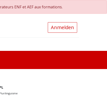
orateurs ENF et AEF aux formations.
Anmelden
0
PL
Plurilinguisme