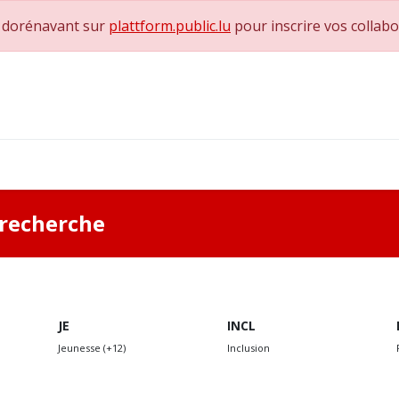
e dorénavant sur
plattform.public.lu
pour inscrire vos collab
rbildner*innen, Coachs und Supervisor*inn*en
Nous contacter
a recherche
JE
INCL
Jeunesse (+12)
Inclusion