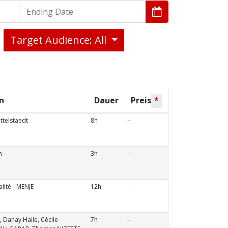
Target Audience: All
n
Dauer
Preis
*
ttelstaedt
8h
--
n
3h
--
lité - MENJE
12h
--
Danay Haile, Cécile
7h
--