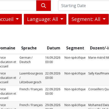
accueil
Language: All
Segment: All
Domaine
Sprache
Datum
Segment
Dozent/-i
rvice
German /
16.09.2026
Non-spécifique
Marie-Astrid Mi
éducation et
Deutsch
03:00
accueil
rvice
Luxembourgeois
22.09.2026
Non-spécifique
Sally Kauffman
éducation et
/
03:00
accueil
Lëtzebuergesch
rvice
French / Français
22.09.2026
Non-spécifique
Conseillers Qua
éducation et
03:00
accueil
rvice
French / Français
29.09.2026
Non-spécifique
Mohamed Ewis, 